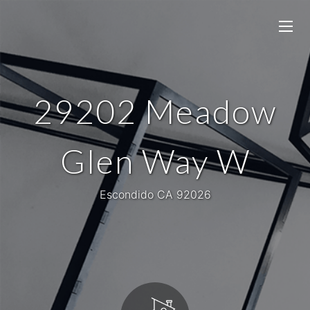
29202 Meadow
Glen Way W
Escondido CA 92026