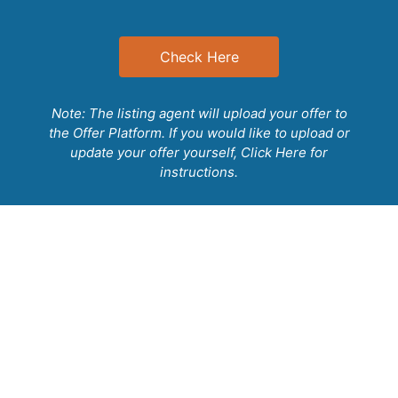
lectus tortor lobortis ligula, malesuada ornare
dolor nibh vel sem. Sed id commodo diam.
Duis malesuada eros a libero aliquet sagittis.
Check Here
Vestibulum vel fermentum elit.
Note: The listing agent will upload your offer to
the Offer Platform. If you would like to upload or
update your offer yourself,
Click Here
for
instructions.